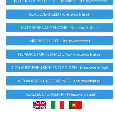
IN ZUFRIEDENSTELLENDEM MASS - Kreuzworträtsel
REVOLVERHELD - Kreuzworträtsel
NUTZBARE LANDFLACHE - Kreuzworträtsel
MEERESGISCHT - Kreuzworträtsel
HUMORIST UNTERHALTUNG - Kreuzworträtsel
SICH AUSZIEHEN SICH ENTLEDIGEN - Kreuzworträtsel
VERWORREN UNGEORDNET - Kreuzworträtsel
FLUGZEUGFUHRERIN - Kreuzworträtsel