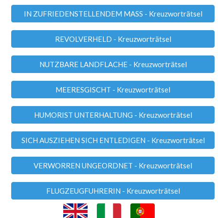
IN ZUFRIEDENSTELLENDEM MASS - Kreuzworträtsel
REVOLVERHELD - Kreuzworträtsel
NUTZBARE LANDFLACHE - Kreuzworträtsel
MEERESGISCHT - Kreuzworträtsel
HUMORIST UNTERHALTUNG - Kreuzworträtsel
SICH AUSZIEHEN SICH ENTLEDIGEN - Kreuzworträtsel
VERWORREN UNGEORDNET - Kreuzworträtsel
FLUGZEUGFUHRERIN - Kreuzworträtsel