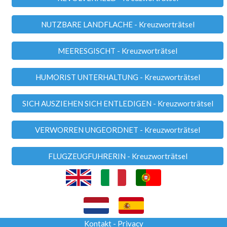
NUTZBARE LANDFLACHE - Kreuzworträtsel
MEERESGISCHT - Kreuzworträtsel
HUMORIST UNTERHALTUNG - Kreuzworträtsel
SICH AUSZIEHEN SICH ENTLEDIGEN - Kreuzworträtsel
VERWORREN UNGEORDNET - Kreuzworträtsel
FLUGZEUGFUHRERIN - Kreuzworträtsel
Kontakt
-
Privacy