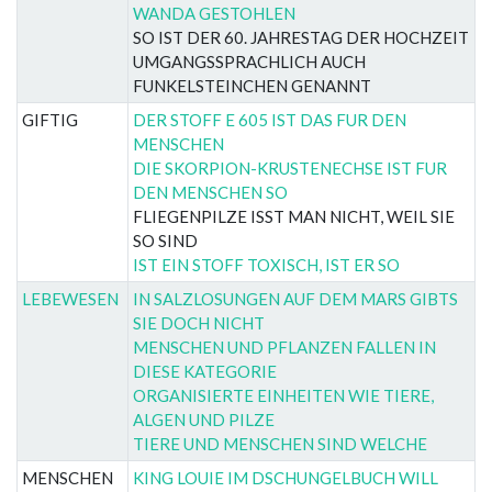
WANDA GESTOHLEN
SO IST DER 60. JAHRESTAG DER HOCHZEIT
UMGANGSSPRACHLICH AUCH
FUNKELSTEINCHEN GENANNT
GIFTIG
DER STOFF E 605 IST DAS FUR DEN
MENSCHEN
DIE SKORPION-KRUSTENECHSE IST FUR
DEN MENSCHEN SO
FLIEGENPILZE ISST MAN NICHT, WEIL SIE
SO SIND
IST EIN STOFF TOXISCH, IST ER SO
LEBEWESEN
IN SALZLOSUNGEN AUF DEM MARS GIBTS
SIE DOCH NICHT
MENSCHEN UND PFLANZEN FALLEN IN
DIESE KATEGORIE
ORGANISIERTE EINHEITEN WIE TIERE,
ALGEN UND PILZE
TIERE UND MENSCHEN SIND WELCHE
MENSCHEN
KING LOUIE IM DSCHUNGELBUCH WILL