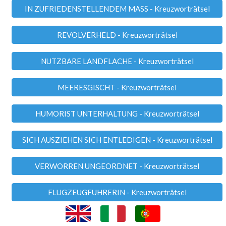
IN ZUFRIEDENSTELLENDEM MASS - Kreuzworträtsel
REVOLVERHELD - Kreuzworträtsel
NUTZBARE LANDFLACHE - Kreuzworträtsel
MEERESGISCHT - Kreuzworträtsel
HUMORIST UNTERHALTUNG - Kreuzworträtsel
SICH AUSZIEHEN SICH ENTLEDIGEN - Kreuzworträtsel
VERWORREN UNGEORDNET - Kreuzworträtsel
FLUGZEUGFUHRERIN - Kreuzworträtsel